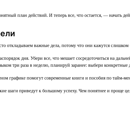
ятный план действий. И теперь все, что остается, — начать дей
цели
асто откладываем важные дела, потому что они кажутся слишко
аспорядок дня. Убери все, что мешает сосредоточиться на дальн
языком три раза в неделю, планируй заранее: выбери конкретные д
тном графике помогут современные книги и пособия по тайм-ме
кие шаги приведут к большому успеху. Чем понятнее и проще цел