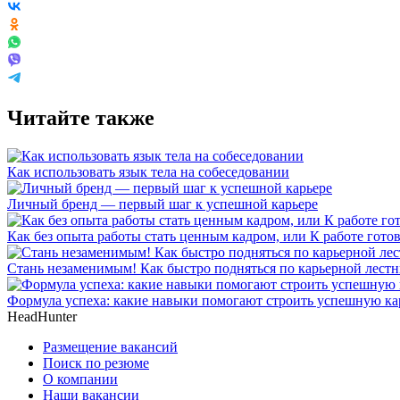
Читайте также
Как использовать язык тела на собеседовании
Личный бренд — первый шаг к успешной карьере
Как без опыта работы стать ценным кадром, или К работе готов
Стань незаменимым! Как быстро подняться по карьерной лест
Формула успеха: какие навыки помогают строить успешную ка
HeadHunter
Размещение вакансий
Поиск по резюме
О компании
Наши вакансии