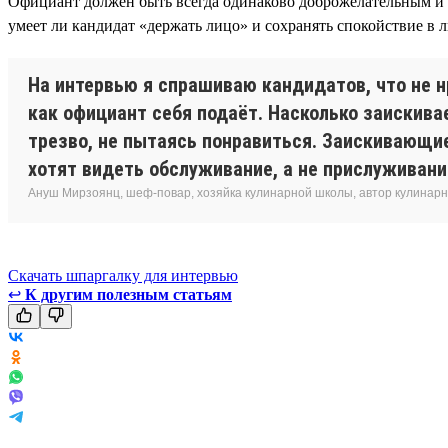
Официант должен быть всегда одинаково доброжелательным и пр
умеет ли кандидат «держать лицо» и сохранять спокойствие в 
На интервью я спрашиваю кандидатов, что не н
как официант себя подаёт. Насколько заискива
трезво, не пытаясь понравиться. Заискивающие
хотят видеть обслуживание, а не прислуживани
Ануш Мирзоянц, шеф-повар, хозяйка кулинарной школы, автор кулинарн
Скачать шпаргалку для интервью
↩
К другим полезным статьям