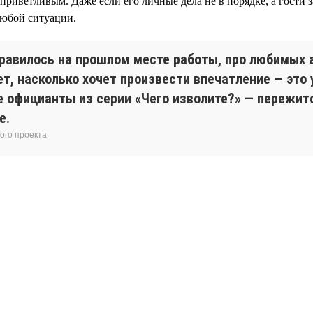
иветливым. Даже если его личные дела не в порядке, а гости з
любой ситуации.
равилось на прошлом месте работы, про любимых а
ет, насколько хочет произвести впечатление — это
 официанты из серии «Чего изволите?» — пережиток
е.
ого проекта