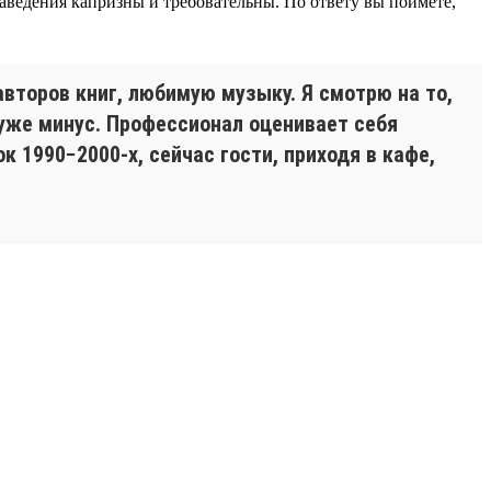
аведения капризны и требовательны. По ответу вы поймёте,
второв книг, любимую музыку. Я смотрю на то,
 уже минус. Профессионал оценивает себя
 1990−2000-х, сейчас гости, приходя в кафе,