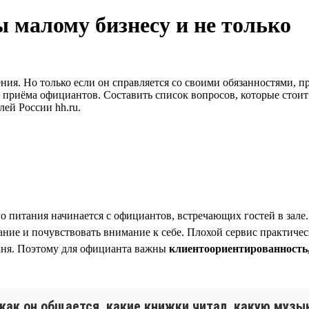
 малому бизнесу и не только
ия. Но только если он справляется со своими обязанностями, п
и приёма официантов. Составить список вопросов, которые стоит
ей России hh.ru.
го питания начинается с официантов, встречающих гостей в зале
ние и почувствовать внимание к себе. Плохой сервис практическ
ухня. Поэтому для официанта важны
клиентоориентированность
как он общается, какие книжки читал, какую музыку