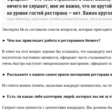
ничего не слушает, мне не важно, что он круто
на уровне гостей ресторана — нет. Важен кругозо
Ануш Мирзоянц, шеф-повар, хозяйка кулинарной школы, автор кулинарн
Эксперты hh.ru составили список вопросов, которые пригодятс
► Чем вас привлекает работа в ресторанном бизнесе?
В ответ на этот вопрос хорошо бы услышать, что кандидату ин
посетители постоянно меняются, официант часто сталкивается
очень быстро наступит эмоциональное выгорание, официант или
► Расскажите о вашем самом ярком посещении ресторана в 
Из ответа можно понять, насколько кандидат внимателен, на чт
► Есть ли какая-либо категория людей, которых вы ни за ч
Сверьте свои ценности с ценностями кандидата. Вы должны бы