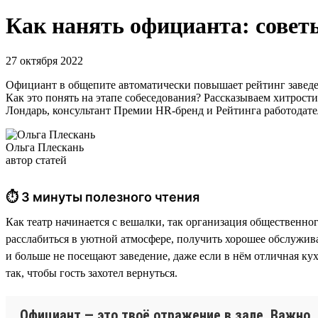
Как нанять официанта: советы
27 октября 2022
Официант в общепите автоматически повышает рейтинг заведен
Как это понять на этапе собеседования? Рассказываем хитрост
Лондарь, консультант Премии HR-бренд и Рейтинга работодател
Ольга Плескань
автор статей
⏱ 3 минуты полезного чтения
Как театр начинается с вешалки, так организация общественно
расслабиться в уютной атмосфере, получить хорошее обслужива
и больше не посещают заведение, даже если в нём отличная к
так, чтобы гость захотел вернуться.
Официант — это твоё отражение в зале. Важно, 