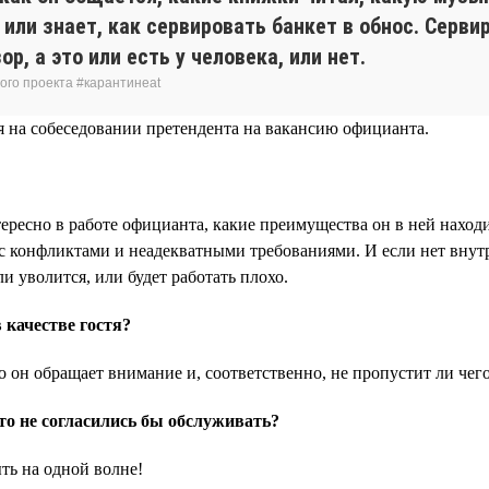
й или знает, как сервировать банкет в обнос. Серв
р, а это или есть у человека, или нет.
ого проекта #карантинeat
я на собеседовании претендента на вакансию официанта.
тересно в работе официанта, какие преимущества он в ней наход
 с конфликтами и неадекватными требованиями. И если нет вну
 уволится, или будет работать плохо.
качестве гостя?
о он обращает внимание и, соответственно, не пропустит ли чего
то не согласились бы обслуживать?
ть на одной волне!