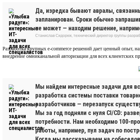
Да, изредка бывают авралы, связанн
запланирован. Сроки обычно запрашив
не может — находим решение, наприм
Станислав Сидорюк, технический директор группы разра
Разработка крупных e-commerce решений дает ценный опыт, н
внедрение омниканальной авторизации для всех клиентских пр
Мы найдем интересные задачи для вс
разработка системы поставки товарно
разработчиков — перезапуск существу
Мы за год подняли с нуля CI/CD: разв
потребности. Нам необходимо 100-про
работы, например, пул задач по постр
Когда мы рассказываем на собеседова