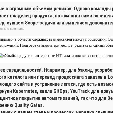
ые с огромным объемом релизов. Однако команды р
ает владелец продукта, но команда сама определя
ер, сужаем Scope-задачи или выделяем дополните
ботки e-commerce
апример, в области сложных взаимосвязей между процессами. О
иложений. Подготовка заняла три месяца, релиз стал самым об
ех специальностей. Например, для бэкенд-разрабо
го каталога или перевод процессинга заказов в L
ющего сайта и устранение легаси, где есть возмо
ернули Kubernetes, ввели GitOps, YouTrack для док
центное покрытие автоматизацией, так что для De
оению Quality Gates.
ниях о нашем стеке и процессах, нередко слышим: 