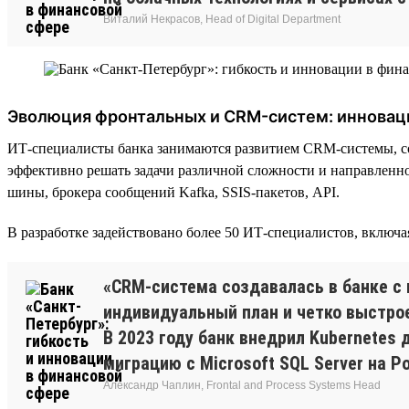
Виталий Некрасов, Head of Digital Department
Эволюция фронтальных и CRM-систем: инновац
ИТ-специалисты банка занимаются развитием CRM-системы, с
эффективно решать задачи различной сложности и направленно
шины, брокера сообщений Kafka, SSIS-пакетов, API.
В разработке задействовано более 50 ИТ-специалистов, включ
«CRM-система создавалась в банке с 
индивидуальный план и четко выстро
В 2023 году банк внедрил Kubernetes
миграцию с Microsoft SQL Server на P
Александр Чаплин, Frontal and Process Systems Head