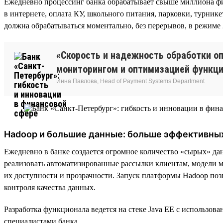
Ежедневно процессинг банка обрабатывает свыше миллиона фи
в интернете, оплата КУ, школьного питания, парковки, турник
должна обрабатываться моментально, без перерывов, в режиме 
«Скорость и надежность обработки о
мониторингом и оптимизацией функци
Инна Павлова, Head of Payment Systems Department
Hadoop и большие данные: больше эффективны
Ежедневно в банке создается огромное количество «сырых» д
реализовать автоматизированные рассылки клиентам, модели м
их доступности и прозрачности. Запуск платформы Hadoop позв
контроля качества данных.
Разработка функционала ведется на стеке Java EE с использов
специалистами банка.