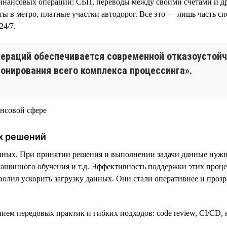
нансовых операций: СБП, переводы между своими счетами и др
еты в метро, платные участки автодорог. Все это — лишь часть 
24/7.
пераций обеспечивается современной отказоустой
онирования всего комплекса процессинга».
х решений
анных. При принятии решения и выполнении задачи данные нужн
ашинного обучения и т.д. Эффективность поддержки этих процес
олил ускорить загрузку данных. Они стали оперативнее и прозр
анием передовых практик и гибких подходов: code review, CI/CD