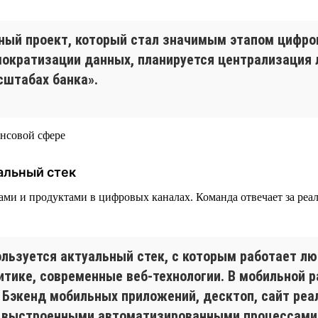
ный проект, который стал значимым этапом цифр
емократизации данных, планируется централизаци
сштабах банка».
альный стек
висами и продуктами в цифровых каналах. Команда отвечает за р
льзуется актуальный стек, с которым работает лю
алитике, современные веб-технологии. В мобильной
on. Бэкенд мобильных приложений, десктоп, сайт р
 с выстроенными автоматизированными процессами 