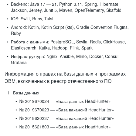
Backend:
Java 17 — 21, Python 3.11, Spring, Hibernate,
Jackson, Jersey, Junit 5, Maven, OpenTelemetry, Skaffold
IOS:
Swift, Ruby, Tuist
Android:
Kotlin, Kotlin Script (kts), Gradle Convention Plugins,
Ruby
Работа с данными:
PostgreSQL, Scylla, Redis, ClickHouse,
Elasticsearch, Kafka, Hadoop, Flink, Spark
Инфраструктура:
Nginx, Ansible, MinIo, Docker, Consul,
Grafana
Информация о правах на базы данных и программах
ЭВМ, включенных в реестр отечественного ПО
Базы данных
№ 2019670024 — «База данных HeadHunter»
№ 2019670023 — «База вакансий HeadHunter»
№ 2018620237 — «База вакансий HeadHunter»
№ 2015621803 — «База данных HeadHunter»