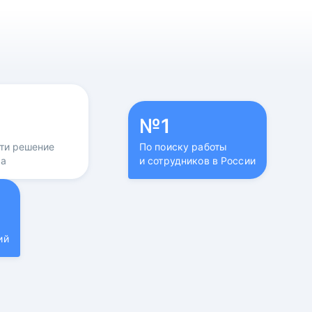
№1
йти решение
По поиску работы
са
и сотрудников в России
ий