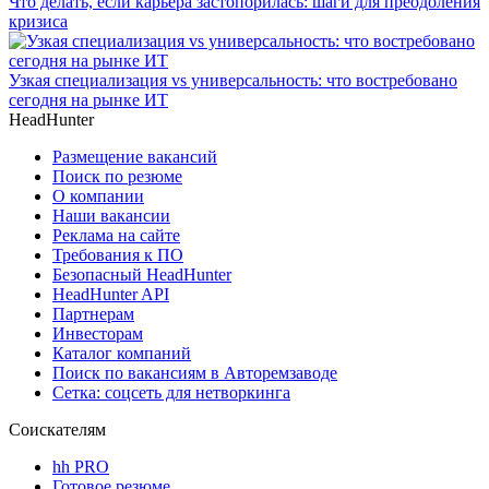
Что делать, если карьера застопорилась: шаги для преодоления
кризиса
Узкая специализация vs универсальность: что востребовано
сегодня на рынке ИТ
HeadHunter
Размещение вакансий
Поиск по резюме
О компании
Наши вакансии
Реклама на сайте
Требования к ПО
Безопасный HeadHunter
HeadHunter API
Партнерам
Инвесторам
Каталог компаний
Поиск по вакансиям в Авторемзаводе
Сетка: соцсеть для нетворкинга
Соискателям
hh PRO
Готовое резюме