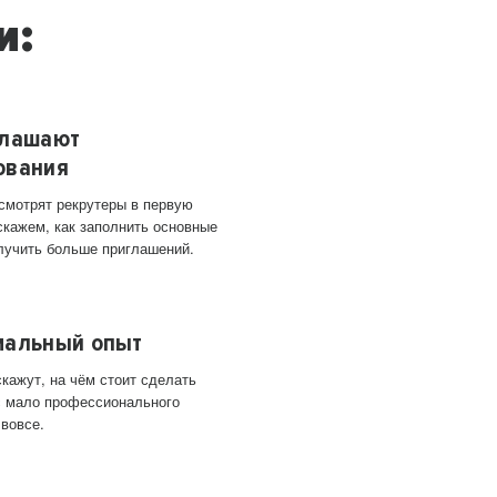
и:
глашают
ования
 смотрят рекрутеры в первую
скажем, как заполнить основные
лучить больше приглашений.
мальный опыт
кажут, на чём стоит сделать
ас мало профессионального
 вовсе.