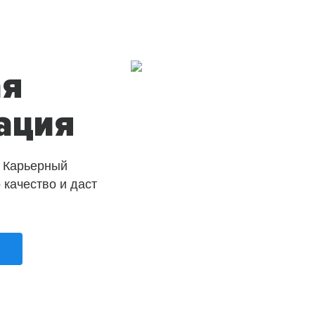
ая
ация
 Карьерный
о качество и даст