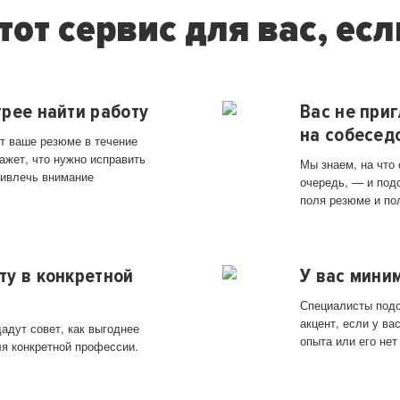
тот сервис для вас, есл
трее найти работу
Вас не при
на собесед
т ваше резюме в течение
ажет, что нужно исправить
Мы знаем, на что
ривлечь внимание
очередь, — и под
поля резюме и по
ту в конкретной
У вас мини
Специалисты подс
акцент, если у в
адут совет, как выгоднее
опыта или его нет
ля конкретной профессии.