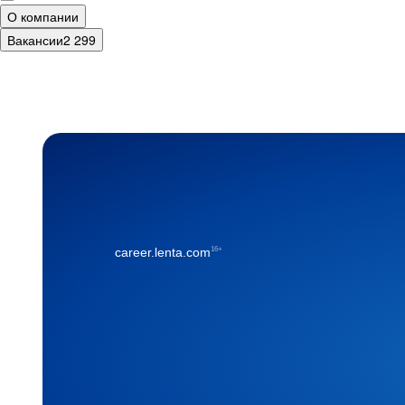
О компании
Вакансии
2 299
16+
career.lenta.com