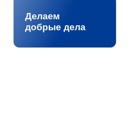
Делаем
добрые дела
мбициозными проектами