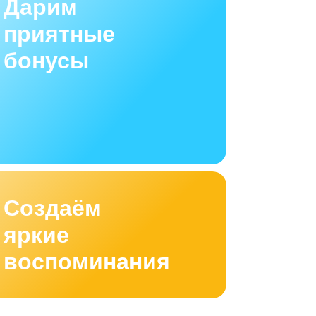
Дарим
приятные
бонусы
Создаём
яркие
воспоминания