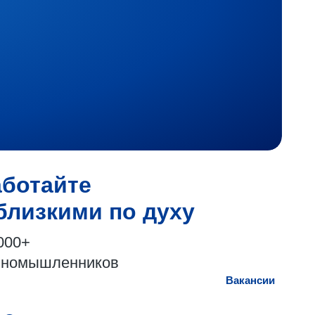
аботайте
близкими по духу
000+
иномышленников
Вакансии