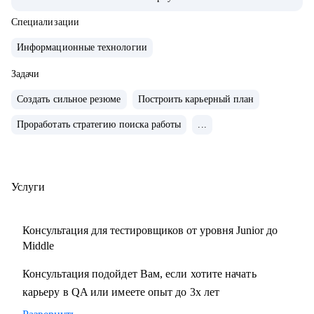
тестирования с командой 15+ человек
• Занималась ручным и автоматизированным
Специализации
тестированием различных продуктов (mobile, web и
Информационные технологии
desktop)
• Занимаюсь построением QA процессов и команды,
Задачи
развитием и интеграции QA в процесс разработки
Создать сильное резюме
Построить карьерный план
продукта
Проработать стратегию поиска работы
...
• Выстраиваю прикладные метрики, средства мониторинга
качества продуктов и не только
• Провела 100+ часов собеседований на позицию QA
manual, QA Auto
Услуги
• Ex-ментор SkyPro курс «Инженер по тестированию ПО»
• Сертифицированный тестировщик ISTQB
Консультация для тестировщиков от уровня Junior до
• Занимаюсь менторством с 2021 года
Middle
Консультация подойдет Вам, если хотите начать
С чем помогу:
карьеру в QA или имеете опыт до 3х лет
• Создание резюме
• Подготовка к собеседованию на различные позиции