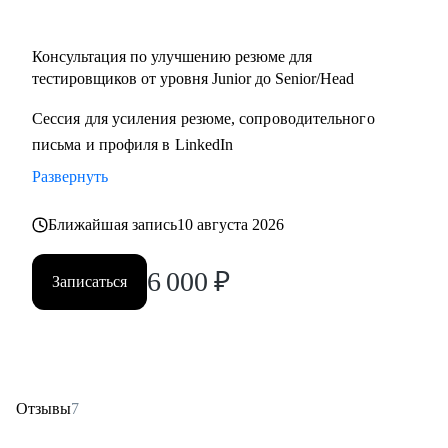
• Начинающий / Junior QA
• Middle/Senior QA
Консультация по улучшению резюме для
• QA Lead
тестировщиков от уровня Junior до Senior/Head
Сессия для усиления резюме, сопроводительного
письма и профиля в LinkedIn
Развернуть
Ближайшая запись
10 августа 2026
6 000
₽
Записаться
Отзывы
7