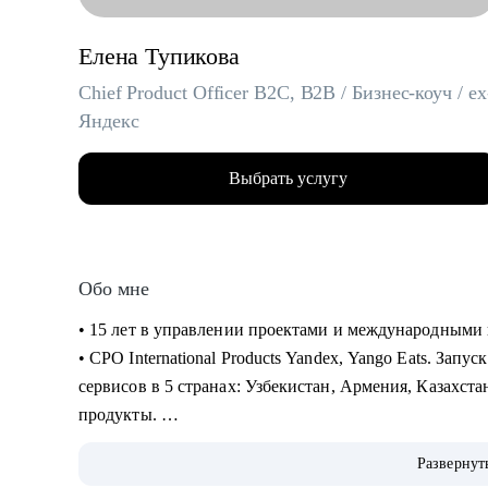
Елена Тупикова
Chief Product Officer B2C, B2B / Бизнес-коуч / ex
Яндекс
Выбрать услугу
Обо мне
• 15 лет в управлении проектами и международными 
• CPO International Products Yandex, Yango Eats. Зап
сервисов в 5 странах: Узбекистан, Армения, Казахста
продукты.
• Академический руководитель продуктовой магис
Развернут
Менеджеров Яндекса (2022-2024), автор программ по