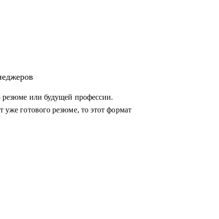
енеджеров
о резюме или будущей профессии.
ии для
т уже готового резюме, то этот формат
оманды, консультация "внешнего СРО",
ссов для достижения целей.
вать эффективные
жными командами, заказчиками и