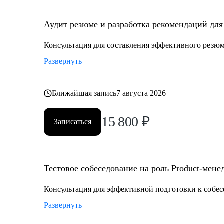
• Senior менеджерам, которые хотят вырасти до СРО: 
рабочим вопросам.
Аудит резюме и разработка рекомендаций для 
• Junior и middle project/product-менеджмента, которые
• Тем, кто хочет войти в IT и начать строить карьеру с
Консультация для составления эффективного резю
Развернуть
Ближайшая запись
7 августа 2026
15 800
₽
Записаться
Тестовое собеседование на роль Product-мене
Консультация для эффективной подготовки к собе
Развернуть