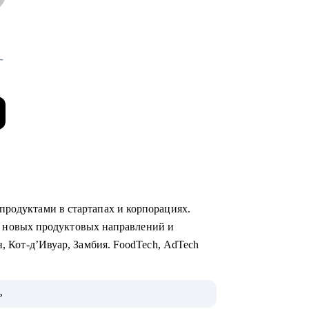
-
продуктами в стартапах и корпорациях.
уск новых продуктовых направлений и
н, Кот-д’Ивуар, Замбия. FoodTech, AdTech
тратуры МФТИ, Руководитель Школы
ь
 продуктовому менеджменту, спикер Бизнес-