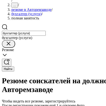
/
/
...
резюме в Авторемзаводе
/
бухгалтер (услуги)
/
полная занятость
бухгалтер (услуги)
Резюме
Найти
Резюме соискателей на должно
Авторемзаводе
Чтобы видеть все резюме, зарегистрируйтесь
После регистрации покажем ещё 1 и откроем фото