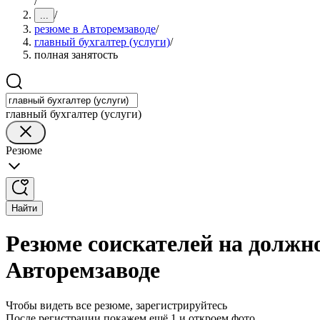
/
/
...
резюме в Авторемзаводе
/
главный бухгалтер (услуги)
/
полная занятость
главный бухгалтер (услуги)
Резюме
Найти
Резюме соискателей на должно
Авторемзаводе
Чтобы видеть все резюме, зарегистрируйтесь
После регистрации покажем ещё 1 и откроем фото