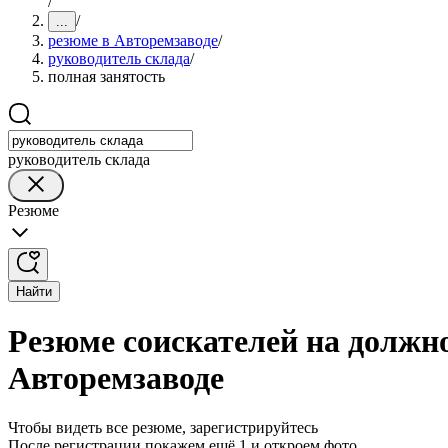
/
/
...
резюме в Авторемзаводе
/
руководитель склада
/
полная занятость
руководитель склада
Резюме
Найти
Резюме соискателей на должно
Авторемзаводе
Чтобы видеть все резюме, зарегистрируйтесь
После регистрации покажем ещё 1 и откроем фото