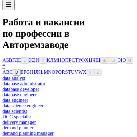
Работа и вакансии
по профессии в
Авторемзаводе
А
Б
В
Г
Д
Е
Ж
З
И
К
Л
М
Н
О
П
Р
С
Т
У
Ф
Х
Ц
Ч
Ш
Э
Ю
Ё
Й
Щ
Ы
Я
#
A
B
C
E
F
G
H
I
J
K
L
M
N
O
P
Q
R
S
T
U
V
W
X
D
Y
Z
data analyst
database administrator
database developer
database engineer
data engineer
data science engineer
data scientist
DCC specialist
delivery manager
demand planner
demand planning manager