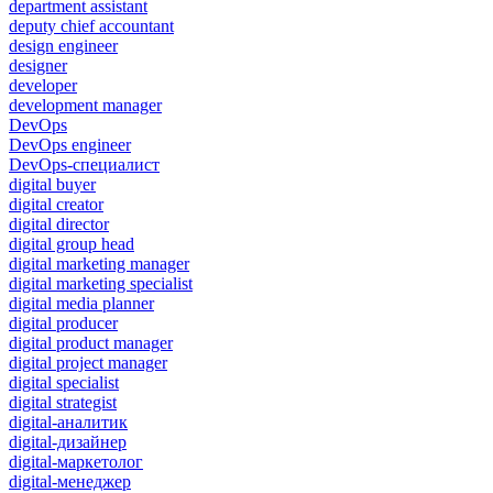
department assistant
deputy chief accountant
design engineer
designer
developer
development manager
DevOps
DevOps engineer
DevOps-специалист
digital buyer
digital creator
digital director
digital group head
digital marketing manager
digital marketing specialist
digital media planner
digital producer
digital product manager
digital project manager
digital specialist
digital strategist
digital-аналитик
digital-дизайнер
digital-маркетолог
digital-менеджер