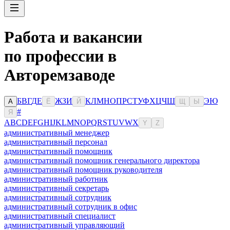
Работа и вакансии
по профессии в
Авторемзаводе
Б
В
Г
Д
Е
Ж
З
И
К
Л
М
Н
О
П
Р
С
Т
У
Ф
Х
Ц
Ч
Ш
Э
Ю
А
Ё
Й
Щ
Ы
#
Я
A
B
C
D
E
F
G
H
I
J
K
L
M
N
O
P
Q
R
S
T
U
V
W
X
Y
Z
административный менеджер
административный персонал
административный помощник
административный помощник генерального директора
административный помощник руководителя
административный работник
административный секретарь
административный сотрудник
административный сотрудник в офис
административный специалист
административный управляющий