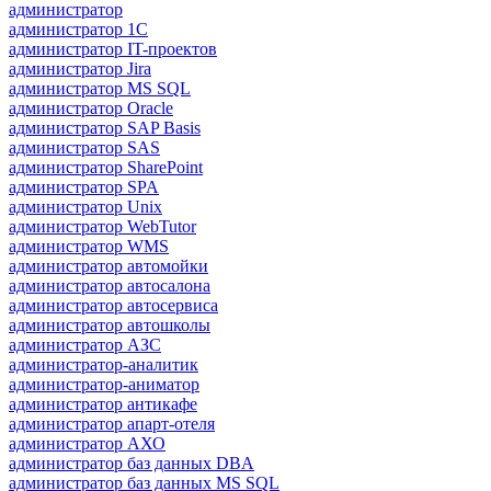
администратор
администратор 1С
администратор IT-проектов
администратор Jira
администратор MS SQL
администратор Oracle
администратор SAP Basis
администратор SAS
администратор SharePoint
администратор SPA
администратор Unix
администратор WebTutor
администратор WMS
администратор автомойки
администратор автосалона
администратор автосервиса
администратор автошколы
администратор АЗС
администратор-аналитик
администратор-аниматор
администратор антикафе
администратор апарт-отеля
администратор АХО
администратор баз данных DBA
администратор баз данных MS SQL