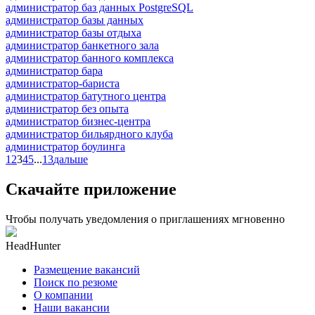
администратор баз данных PostgreSQL
администратор базы данных
администратор базы отдыха
администратор банкетного зала
администратор банного комплекса
администратор бара
администратор-бариста
администратор батутного центра
администратор без опыта
администратор бизнес-центра
администратор бильярдного клуба
администратор боулинга
1
2
3
4
5
...
13
дальше
Скачайте приложение
Чтобы получать уведомления о приглашениях мгновенно
HeadHunter
Размещение вакансий
Поиск по резюме
О компании
Наши вакансии