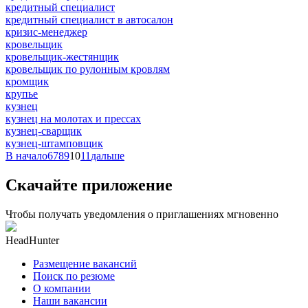
кредитный специалист
кредитный специалист в автосалон
кризис-менеджер
кровельщик
кровельщик-жестянщик
кровельщик по рулонным кровлям
кромщик
крупье
кузнец
кузнец на молотах и прессах
кузнец-сварщик
кузнец-штамповщик
В начало
6
7
8
9
10
11
дальше
Скачайте приложение
Чтобы получать уведомления о приглашениях мгновенно
HeadHunter
Размещение вакансий
Поиск по резюме
О компании
Наши вакансии