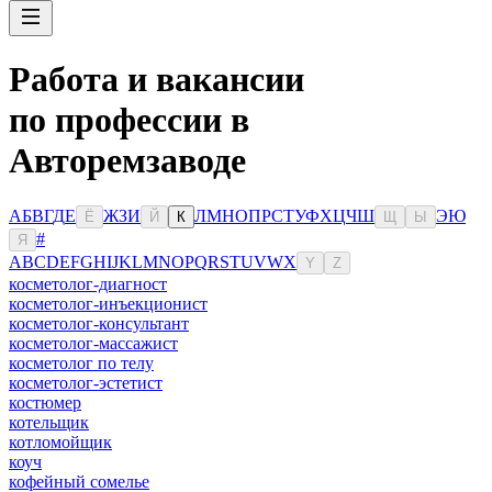
Работа и вакансии
по профессии в
Авторемзаводе
А
Б
В
Г
Д
Е
Ж
З
И
Л
М
Н
О
П
Р
С
Т
У
Ф
Х
Ц
Ч
Ш
Э
Ю
Ё
Й
К
Щ
Ы
#
Я
A
B
C
D
E
F
G
H
I
J
K
L
M
N
O
P
Q
R
S
T
U
V
W
X
Y
Z
косметолог-диагност
косметолог-инъекционист
косметолог-консультант
косметолог-массажист
косметолог по телу
косметолог-эстетист
костюмер
котельщик
котломойщик
коуч
кофейный сомелье