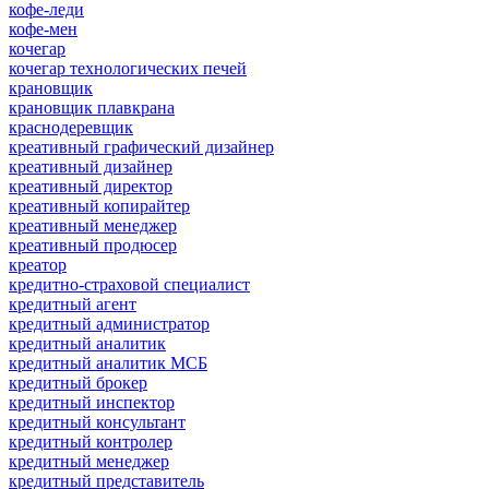
кофе-леди
кофе-мен
кочегар
кочегар технологических печей
крановщик
крановщик плавкрана
краснодеревщик
креативный графический дизайнер
креативный дизайнер
креативный директор
креативный копирайтер
креативный менеджер
креативный продюсер
креатор
кредитно-страховой специалист
кредитный агент
кредитный администратор
кредитный аналитик
кредитный аналитик МСБ
кредитный брокер
кредитный инспектор
кредитный консультант
кредитный контролер
кредитный менеджер
кредитный представитель