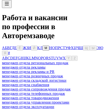
Работа и вакансии
по профессии в
Авторемзаводе
А
Б
В
Г
Д
Е
Ж
З
И
К
Л
Н
О
П
Р
С
Т
У
Ф
Х
Ц
Ч
Ш
Э
Ю
Ё
Й
М
Щ
Ы
#
Я
A
B
C
D
E
F
G
H
I
J
K
L
M
N
O
P
Q
R
S
T
U
V
W
X
Y
Z
менеджер отдела региональных продаж
менеджер отдела рекламы
менеджер отдела рекламы и PR
менеджер отдела розничных продаж
менеджер отдела складской логистики
менеджер отдела снабжения
менеджер отдела сопровождения продаж
менеджер отдела телефонных продаж
менеджер отдела товародвижения
менеджер отдела управления проектами
менеджер отдела эксплуатации