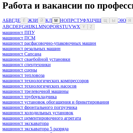
Работа и вакансии по професс
А
Б
В
Г
Д
Е
Ж
З
И
К
Л
Н
О
П
Р
С
Т
У
Ф
Х
Ц
Ч
Ш
Э
Ю
Ё
Й
М
Щ
Ы
Я
A
B
C
D
E
F
G
H
I
J
K
L
M
N
O
P
Q
R
S
T
U
V
W
X
Y
Z
машинист ППУ
машинист ПСМ
машинист расфасовочно-упаковочных машин
машинист резальных машин
машинист Сапсана
машинист сваебойной установки
машинист спецтехники
машинист сцены
машинист тепловоза
машинист технологических компрессоров
машинист технологических насосов
машинист трелевочной машины
машинист трубоукладчика
машинист установок обогащения и брикетирования
машинист фронтального погрузчика
машинист холодильных установок
машинист цементировочного агрегата
машинист экскаватора
машинист экскаватора 5 разряда