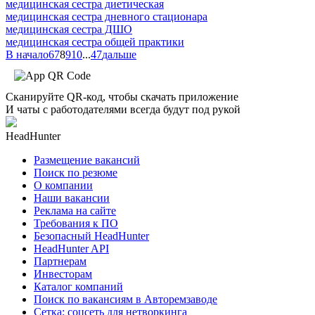
медицинская сестра диетическая
медицинская сестра дневного стационара
медицинская сестра ДШО
медицинская сестра общей практики
В начало
6
7
8
9
10
...
47
дальше
Сканируйте QR-код, чтобы скачать приложение
И чаты с работодателями всегда будут под рукой
HeadHunter
Размещение вакансий
Поиск по резюме
О компании
Наши вакансии
Реклама на сайте
Требования к ПО
Безопасный HeadHunter
HeadHunter API
Партнерам
Инвесторам
Каталог компаний
Поиск по вакансиям в Авторемзаводе
Сетка: соцсеть для нетворкинга