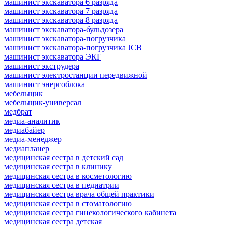
машинист экскаватора 6 разряда
машинист экскаватора 7 разряда
машинист экскаватора 8 разряда
машинист экскаватора-бульдозера
машинист экскаватора-погрузчика
машинист экскаватора-погрузчика JCB
машинист экскаватора ЭКГ
машинист экструдера
машинист электростанции передвижной
машинист энергоблока
мебельщик
мебельщик-универсал
медбрат
медиа-аналитик
медиабайер
медиа-менеджер
медиапланер
медицинская сестра в детский сад
медицинская сестра в клинику
медицинская сестра в косметологию
медицинская сестра в педиатрии
медицинская сестра врача общей практики
медицинская сестра в стоматологию
медицинская сестра гинекологического кабинета
медицинская сестра детская