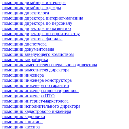
помощник дизайнера интерьера
помощник дизайнера одежды
помощник директолога
помощник директора интернет-магазина
помощник директора по персоналу
помощник директора по развитию
помощник директора по строительству
помощник директора филиала
помощник диспетчера
помощник документоведа
помощник заведующего хозяйством
помощник закройщика
помощник заместителя генерального директора
помощник заместителя директора
помощник инженера
помощник инженера-конструктора
помощник инженера по гарантии
помощник инженера-проектировщика
помощник инженера ПТО
помощник интернет-маркетолога
помощник исполнительного директора
помощник кадастрового инженера
помощник кадровика
помощник капитана
помощник кассира