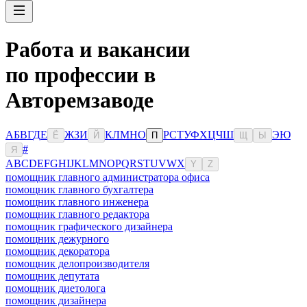
Работа и вакансии
по профессии в
Авторемзаводе
А
Б
В
Г
Д
Е
Ж
З
И
К
Л
М
Н
О
Р
С
Т
У
Ф
Х
Ц
Ч
Ш
Э
Ю
Ё
Й
П
Щ
Ы
#
Я
A
B
C
D
E
F
G
H
I
J
K
L
M
N
O
P
Q
R
S
T
U
V
W
X
Y
Z
помощник главного администратора офиса
помощник главного бухгалтера
помощник главного инженера
помощник главного редактора
помощник графического дизайнера
помощник дежурного
помощник декоратора
помощник делопроизводителя
помощник депутата
помощник диетолога
помощник дизайнера