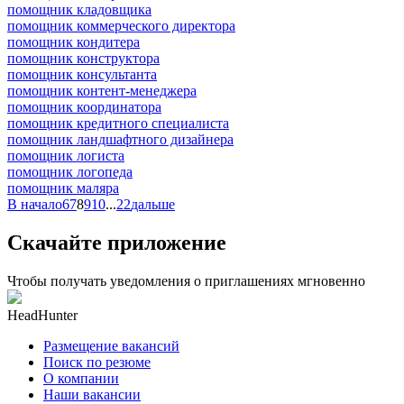
помощник кладовщика
помощник коммерческого директора
помощник кондитера
помощник конструктора
помощник консультанта
помощник контент-менеджера
помощник координатора
помощник кредитного специалиста
помощник ландшафтного дизайнера
помощник логиста
помощник логопеда
помощник маляра
В начало
6
7
8
9
10
...
22
дальше
Скачайте приложение
Чтобы получать уведомления о приглашениях мгновенно
HeadHunter
Размещение вакансий
Поиск по резюме
О компании
Наши вакансии